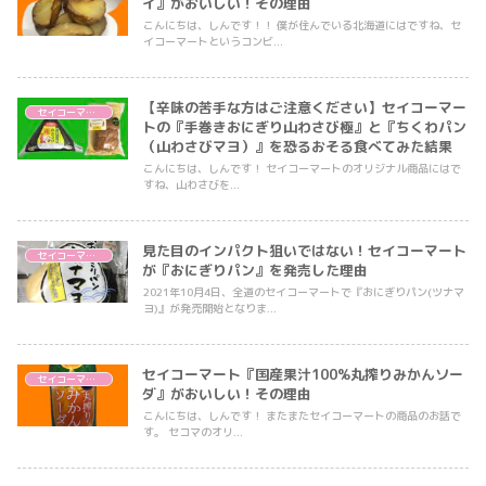
イ』がおいしい！その理由
こんにちは、しんです！！ 僕が住んでいる北海道にはですね、セ
イコーマートというコンビ...
【辛味の苦手な方はご注意ください】セイコーマー
セイコーマート
トの『手巻きおにぎり山わさび極』と『ちくわパン
（山わさびマヨ）』を恐るおそる食べてみた結果
こんにちは、しんです！ セイコーマートのオリジナル商品にはで
すね、山わさびを...
見た目のインパクト狙いではない！セイコーマート
セイコーマート
が『おにぎりパン』を発売した理由
2021年10月4日、全道のセイコーマートで『おにぎりパン(ツナマ
ヨ)』が発売開始となりま...
セイコーマート『国産果汁100%丸搾りみかんソー
セイコーマート
ダ』がおいしい！その理由
こんにちは、しんです！ またまたセイコーマートの商品のお話で
す。 セコマのオリ...